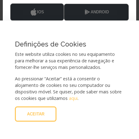
IOS
ANDROID
ENTRAR
CONTINUAR PARA O SITE
Definições de Cookies
Problemas no Acesso?
Este website utiliza cookies no seu equipamento
Não sabe a sua palavra-passe?
para melhorar a sua experiência de navegação e
fornecer-lhe serviços mais personalizados.
Ao pressionar “Aceitar” está a consentir o
alojamento de cookies no seu computador ou
dispositivo móvel. Se quiser, pode saber mais sobre
os cookies que utilizamos
aqui
.
ACEITAR